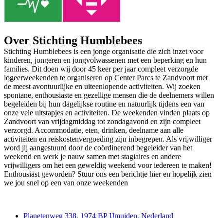
Over Stichting Humblebees
Stichting Humblebees is een jonge organisatie die zich inzet voor
kinderen, jongeren en jongvolwassenen met een beperking en hun
families. Dit doen wij door 45 keer per jaar compleet verzorgde
logeerweekenden te organiseren op Center Parcs te Zandvoort met
de meest avontuurlijke en uiteenlopende activiteiten. Wij zoeken
spontane, enthousiaste en gezellige mensen die de deelnemers willen
begeleiden bij hun dagelijkse routine en natuurlijk tijdens een van
onze vele uitstapjes en activiteiten. De weekenden vinden plaats op
Zandvoort van vrijdagmiddag tot zondagavond en zijn compleet
verzorgd. Accommodatie, eten, drinken, deelname aan alle
activiteiten en reiskostenvergoeding zijn inbegrepen. Als vrijwilliger
word jij aangestuurd door de coördinerend begeleider van het
weekend en werk je nauw samen met stagiaires en andere
vrijwilligers om het een geweldig weekend voor iedereen te maken!
Enthousiast geworden? Stuur ons een berichtje hier en hopelijk zien
we jou snel op een van onze weekenden
Contact
Planetenweg 338, 1974 BP IJmuiden, Nederland