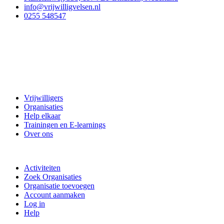
info@vrijwilligvelsen.nl
0255 548547
Vrijwillig Velsen
Vrijwilligers
Organisaties
Help elkaar
Trainingen en E-learnings
Over ons
Doe mee
Activiteiten
Zoek Organisaties
Organisatie toevoegen
Account aanmaken
Log in
Help