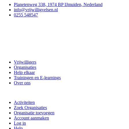
Planetenweg 338, 1974 BP IJmuiden, Nederland
info@vrijwilligvelsen.nl
0255 548547
Vrijwillig Velsen
Vrijwilligers
Organisaties
Help elkaar
Trainingen en E-learnings
Over ons
Doe mee
Activiteiten
Zoek Organisaties
Organisatie toevoegen
Account aanmaken
Log in
Help