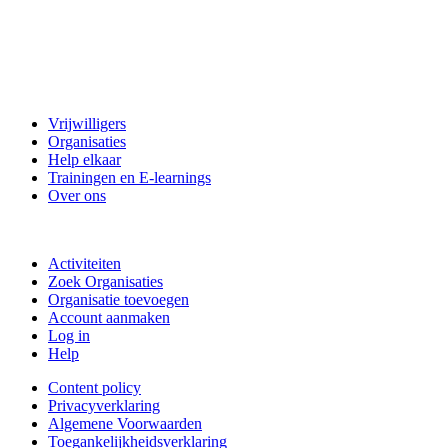
Vrijwillig Velsen
Vrijwilligers
Organisaties
Help elkaar
Trainingen en E-learnings
Over ons
Doe mee
Activiteiten
Zoek Organisaties
Organisatie toevoegen
Account aanmaken
Log in
Help
Content policy
Privacyverklaring
Algemene Voorwaarden
Toegankelijkheidsverklaring