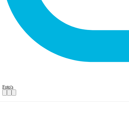
Foto's
Vrijwilliger paardrijden voor mensen met 
Praktische informatie