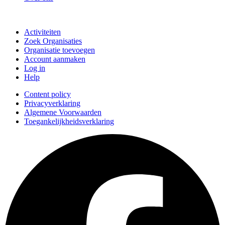
Doe mee
Activiteiten
Zoek Organisaties
Organisatie toevoegen
Account aanmaken
Log in
Help
Content policy
Privacyverklaring
Algemene Voorwaarden
Toegankelijkheidsverklaring