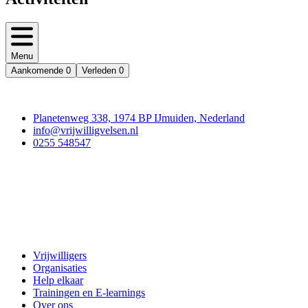
Menu
Aankomende
0
Verleden
0
Contact
Planetenweg 338, 1974 BP IJmuiden, Nederland
info@vrijwilligvelsen.nl
0255 548547
Vrijwillig Velsen
Vrijwilligers
Organisaties
Help elkaar
Trainingen en E-learnings
Over ons