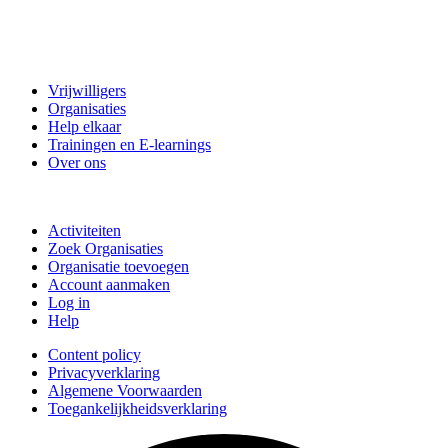
Vrijwillig Velsen
Vrijwilligers
Organisaties
Help elkaar
Trainingen en E-learnings
Over ons
Doe mee
Activiteiten
Zoek Organisaties
Organisatie toevoegen
Account aanmaken
Log in
Help
Content policy
Privacyverklaring
Algemene Voorwaarden
Toegankelijkheidsverklaring