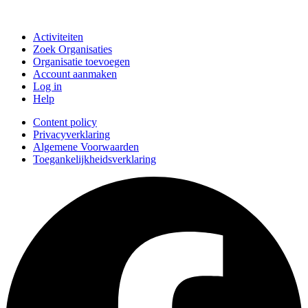
Doe mee
Activiteiten
Zoek Organisaties
Organisatie toevoegen
Account aanmaken
Log in
Help
Content policy
Privacyverklaring
Algemene Voorwaarden
Toegankelijkheidsverklaring