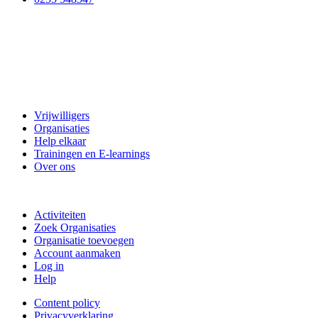
Vrijwillig Velsen
Vrijwilligers
Organisaties
Help elkaar
Trainingen en E-learnings
Over ons
Doe mee
Activiteiten
Zoek Organisaties
Organisatie toevoegen
Account aanmaken
Log in
Help
Content policy
Privacyverklaring