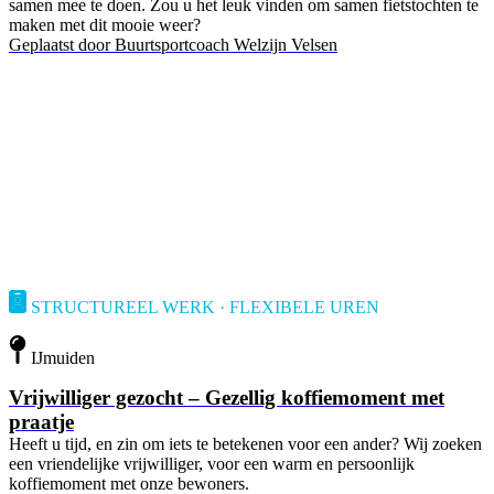
samen mee te doen. Zou u het leuk vinden om samen fietstochten te
maken met dit mooie weer?
Geplaatst door
Buurtsportcoach Welzijn Velsen
STRUCTUREEL WERK · FLEXIBELE UREN
IJmuiden
Vrijwilliger gezocht – Gezellig koffiemoment met
praatje
Heeft u tijd, en zin om iets te betekenen voor een ander? Wij zoeken
een vriendelijke vrijwilliger, voor een warm en persoonlijk
koffiemoment met onze bewoners.