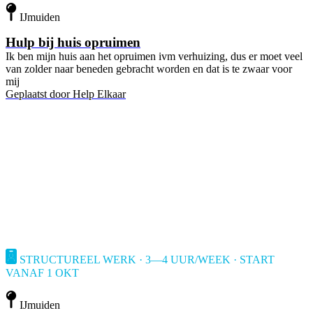
IJmuiden
Hulp bij huis opruimen
Ik ben mijn huis aan het opruimen ivm verhuizing, dus er moet veel
van zolder naar beneden gebracht worden en dat is te zwaar voor
mij
Geplaatst door
Help Elkaar
STRUCTUREEL WERK · 3—4 UUR/WEEK · START
VANAF 1 OKT
IJmuiden