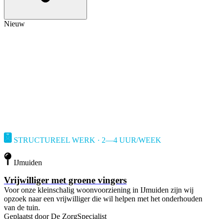
Nieuw
STRUCTUREEL WERK · 2—4 UUR/WEEK
IJmuiden
Vrijwilliger met groene vingers
Voor onze kleinschalig woonvoorziening in IJmuiden zijn wij
opzoek naar een vrijwilliger die wil helpen met het onderhouden
van de tuin.
Geplaatst door
De ZorgSpecialist