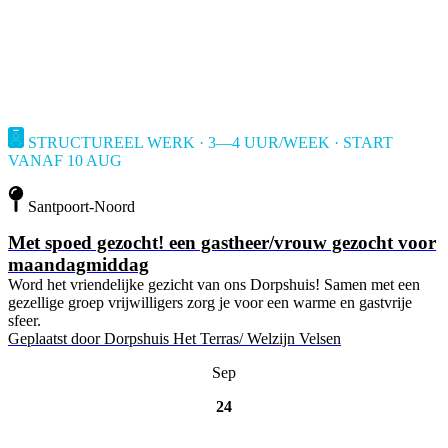
STRUCTUREEL WERK · 3—4 UUR/WEEK · START
VANAF 10 AUG
Santpoort-Noord
Met spoed gezocht! een gastheer/vrouw gezocht voor
maandagmiddag
Word het vriendelijke gezicht van ons Dorpshuis! Samen met een
gezellige groep vrijwilligers zorg je voor een warme en gastvrije
sfeer.
Geplaatst door
Dorpshuis Het Terras/ Welzijn Velsen
Sep
24