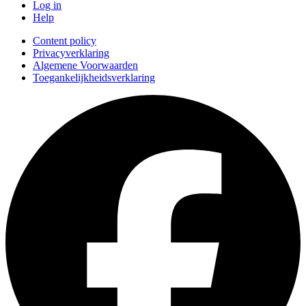
Log in
Help
Content policy
Privacyverklaring
Algemene Voorwaarden
Toegankelijkheidsverklaring