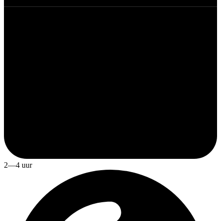
2—4 uur