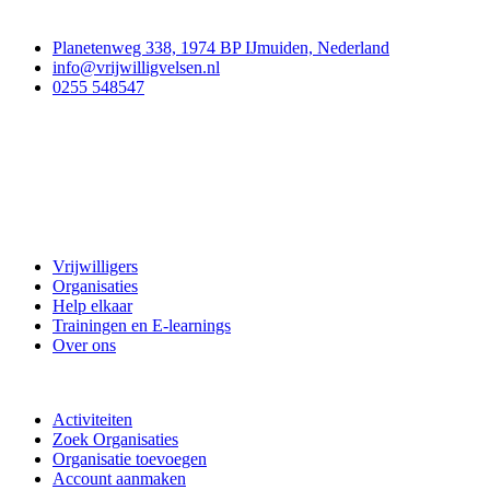
Contact
Planetenweg 338, 1974 BP IJmuiden, Nederland
info@vrijwilligvelsen.nl
0255 548547
Vrijwillig Velsen
Vrijwilligers
Organisaties
Help elkaar
Trainingen en E-learnings
Over ons
Doe mee
Activiteiten
Zoek Organisaties
Organisatie toevoegen
Account aanmaken