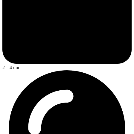
2—4 uur