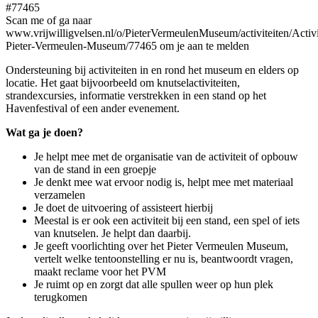
#77465
Scan me of ga naar
www.vrijwilligvelsen.nl/o/PieterVermeulenMuseum/activiteiten/Activi
Pieter-Vermeulen-Museum/77465 om je aan te melden
Ondersteuning bij activiteiten in en rond het museum en elders op
locatie. Het gaat bijvoorbeeld om knutselactiviteiten,
strandexcursies, informatie verstrekken in een stand op het
Havenfestival of een ander evenement.
Wat ga je doen?
Je helpt mee met de organisatie van de activiteit of opbouw
van de stand in een groepje
Je denkt mee wat ervoor nodig is, helpt mee met materiaal
verzamelen
Je doet de uitvoering of assisteert hierbij
Meestal is er ook een activiteit bij een stand, een spel of iets
van knutselen. Je helpt dan daarbij.
Je geeft voorlichting over het Pieter Vermeulen Museum,
vertelt welke tentoonstelling er nu is, beantwoordt vragen,
maakt reclame voor het PVM
Je ruimt op en zorgt dat alle spullen weer op hun plek
terugkomen