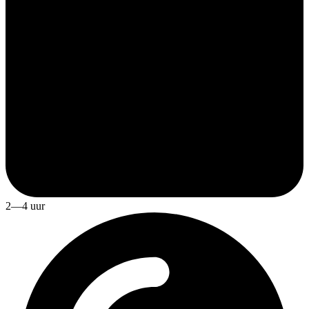
2—4 uur