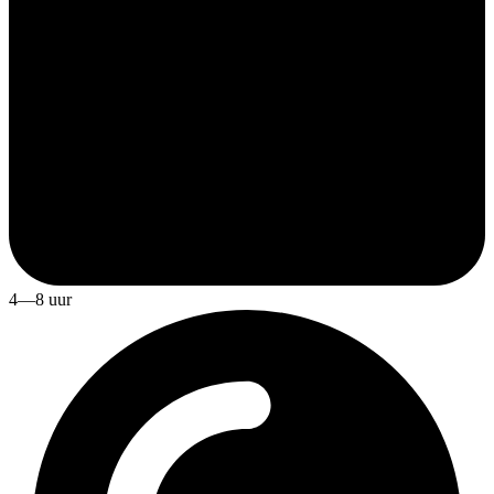
4—8 uur