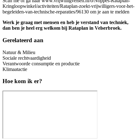
Scan me of ga naar www.vrijwilligvelsen.nl/o/Noppes-Rataplan-
Kringloopwinkel/activiteiten/Rataplan-zoekt-vrijwilligers-voor-het-
begeleiden-van-technische-reparaties/96130 om je aan te melden
Werk je graag met mensen en heb je verstand van techniek,
dan ben je heel erg welkom bij Rataplan in Velserbroek.
Gerelateerd aan
Natuur & Milieu
Sociale rechtvaardigheid
Verantwoorde consumptie en productie
Klimaatactie
Hoe kom ik er?