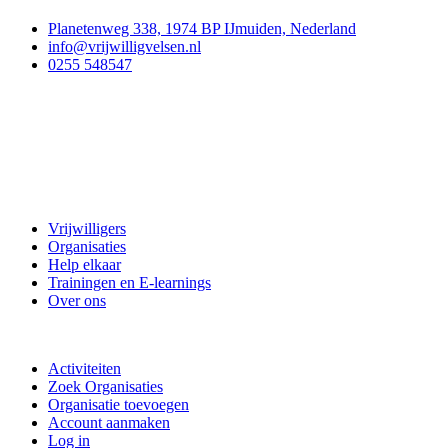
Planetenweg 338, 1974 BP IJmuiden, Nederland
info@vrijwilligvelsen.nl
0255 548547
Vrijwillig Velsen
Vrijwilligers
Organisaties
Help elkaar
Trainingen en E-learnings
Over ons
Doe mee
Activiteiten
Zoek Organisaties
Organisatie toevoegen
Account aanmaken
Log in