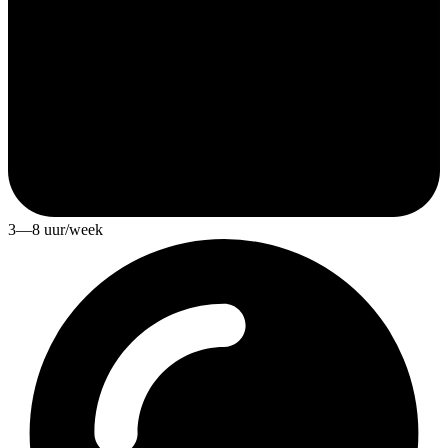
3—8 uur/week