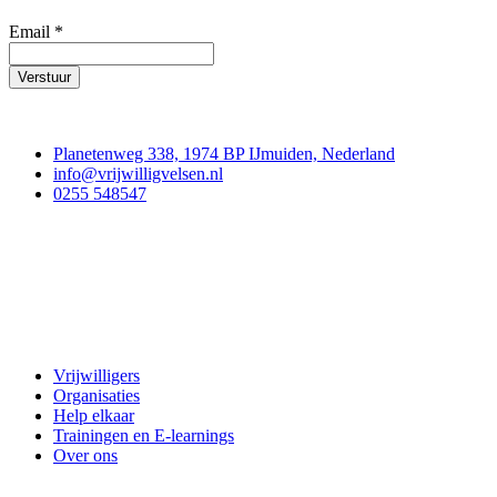
Email
*
Verstuur
Contact
Planetenweg 338, 1974 BP IJmuiden, Nederland
info@vrijwilligvelsen.nl
0255 548547
Vrijwillig Velsen
Vrijwilligers
Organisaties
Help elkaar
Trainingen en E-learnings
Over ons
Doe mee