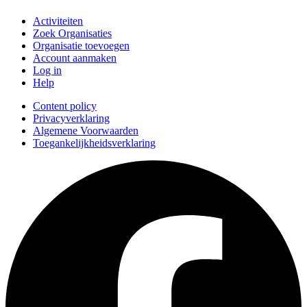
Activiteiten
Zoek Organisaties
Organisatie toevoegen
Account aanmaken
Log in
Help
Content policy
Privacyverklaring
Algemene Voorwaarden
Toegankelijkheidsverklaring