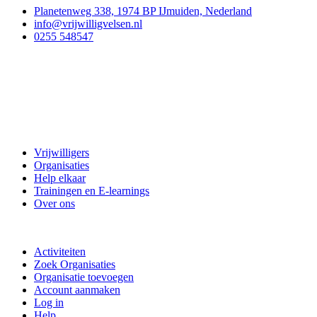
Planetenweg 338, 1974 BP IJmuiden, Nederland
info@vrijwilligvelsen.nl
0255 548547
Vrijwillig Velsen
Vrijwilligers
Organisaties
Help elkaar
Trainingen en E-learnings
Over ons
Doe mee
Activiteiten
Zoek Organisaties
Organisatie toevoegen
Account aanmaken
Log in
Help